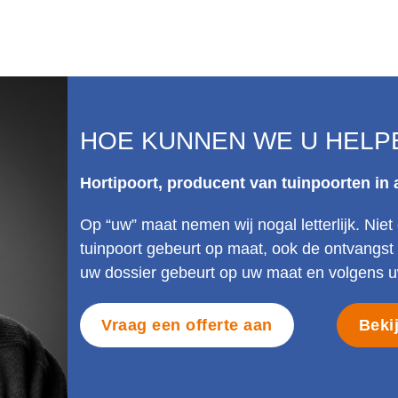
HOE KUNNEN WE U HELP
Hortipoort, producent van tuinpoorten in
Op “uw” maat nemen wij nogal letterlijk. Ni
tuinpoort gebeurt op maat, ook de ontvangs
uw dossier gebeurt op uw maat en volgens uw
Vraag een offerte aan
Beki