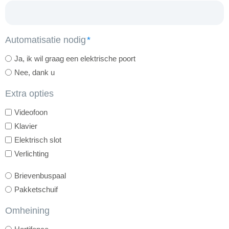
Automatisatie nodig
Ja, ik wil graag een elektrische poort
Nee, dank u
Extra opties
Videofoon
Klavier
Elektrisch slot
Verlichting
extra
Brievenbuspaal
opties
Pakketschuif
deel
Omheining
2