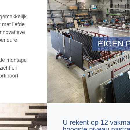
 gemakkelijk
 met liefde
innovatieve
perieure
EIGEN 
r de montage
zicht en
rtipoort
U rekent op 12 vakma
hoogste niveau nastr