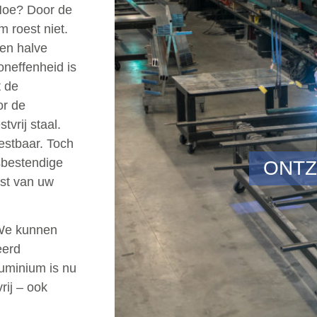
Hoe? Door de
 roest niet.
een halve
oneffenheid is
t de
or de
vrij staal.
estbaar. Toch
sbestendige
ONTZ
est van uw
We kunnen
eerd
luminium is nu
rij – ook