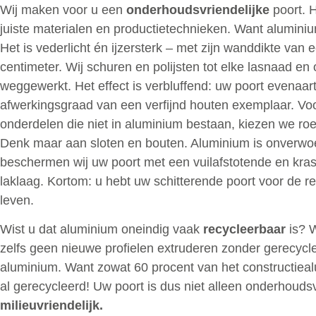
Wij maken voor u een
onderhoudsvriendelijke
poort. 
juiste materialen en productietechnieken. Want aluminium
Het is vederlicht én ijzersterk – met zijn wanddikte van 
centimeter. Wij schuren en polijsten tot elke lasnaad en 
weggewerkt. Het effect is verbluffend: uw poort evenaar
afwerkingsgraad van een verfijnd houten exemplaar. Vo
onderdelen die niet in aluminium bestaan, kiezen we roest
Denk maar aan sloten en bouten. Aluminium is onverwo
beschermen wij uw poort met een vuilafstotende en kra
laklaag. Kortom: u hebt uw schitterende poort voor de r
leven.
Wist u dat aluminium oneindig vaak
recycleerbaar
is? 
zelfs geen nieuwe profielen extruderen zonder gerecycl
aluminium. Want zowat 60 procent van het constructiea
al gerecycleerd! Uw poort is dus niet alleen onderhoudsv
milieuvriendelijk.