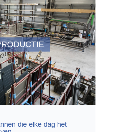
PRODUCTIE
nnen die elke dag het
even