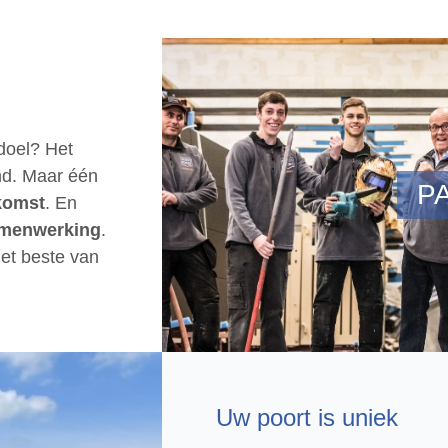
doel? Het
end. Maar één
P
komst
. En
menwerking
.
het beste van
Uw poort is uniek