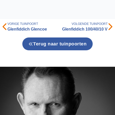
VORIGE TUINPOORT
VOLGENDE TUINPOORT
Glenfiddich Glencoe
Glenfiddich 100/40/10 V
Terug naar tuinpoorten