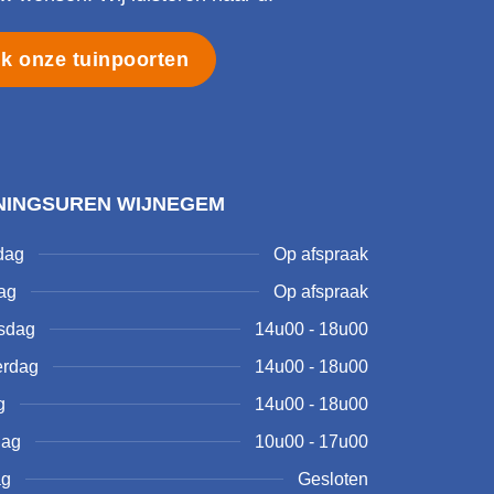
jk onze tuinpoorten
NINGSUREN WIJNEGEM
dag
Op afspraak
ag
Op afspraak
sdag
14u00 - 18u00
rdag
14u00 - 18u00
g
14u00 - 18u00
dag
10u00 - 17u00
ag
Gesloten