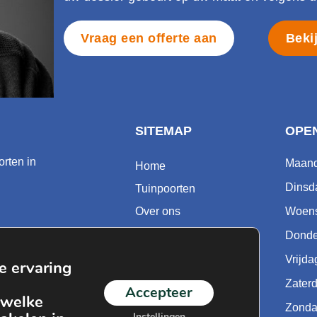
Vraag een offerte aan
Beki
SITEMAP
OPE
orten in
Maan
Home
Dinsd
Tuinpoorten
Over ons
Woen
Nieuws
Donde
Showrooms
Vrijda
e ervaring
Offerte aanvragen
Zater
Accepteer
 welke
,6
sterretjes op
118
Zond
Instellingen