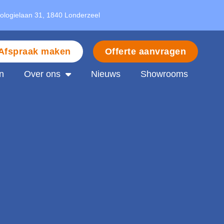
nologielaan 31, 1840 Londerzeel
Afspraak maken
Offerte aanvragen
n
Over ons
Nieuws
Showrooms