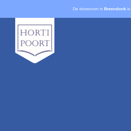
De showroom in
Breendonk
is