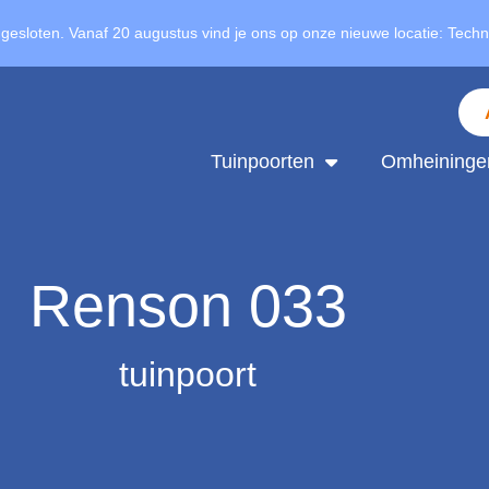
 gesloten. Vanaf 20 augustus vind je ons op onze nieuwe locatie: Tech
Tuinpoorten
Omheininge
Renson 033
tuinpoort