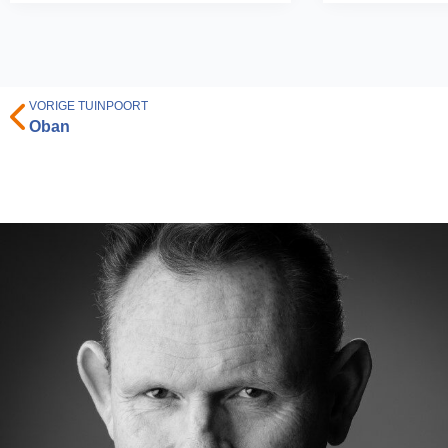
VORIGE TUINPOORT
Oban