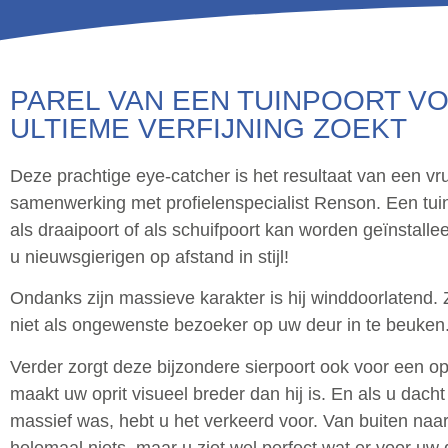
PAREL VAN EEN TUINPOORT V
ULTIEME VERFIJNING ZOEKT
Deze prachtige eye-catcher is het resultaat van een vr
samenwerking met profielenspecialist Renson. Een tui
als draaipoort of als schuifpoort kan worden geïnstalle
u nieuwsgierigen op afstand in stijl!
Ondanks zijn massieve karakter is hij winddoorlatend. 
niet als ongewenste bezoeker op uw deur in te beuken
Verder zorgt deze bijzondere sierpoort ook voor een opti
maakt uw oprit visueel breder dan hij is. En als u dacht 
massief was, hebt u het verkeerd voor. Van buiten naar
helemaal niets, maar u ziet wel perfect wat er voor uw 