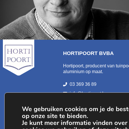
HORTIPOORT BVBA
Hortipoort, producent van tuinpo
aluminium op maat.
03 369 36 89
info@hortipoort.be
BTW BE 0839.547.569
We gebruiken cookies om je de best
op onze site te bieden.
Je kunt meer informatie vinden over
Wij hebben een rating van
4