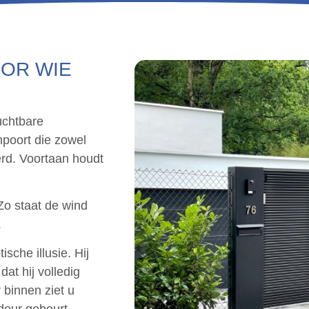
OOR WIE
uchtbare
npoort die zowel
erd. Voortaan houdt
Zo staat de wind
.
sche illusie. Hij
dat hij volledig
 binnen ziet u
deur gebeurt.