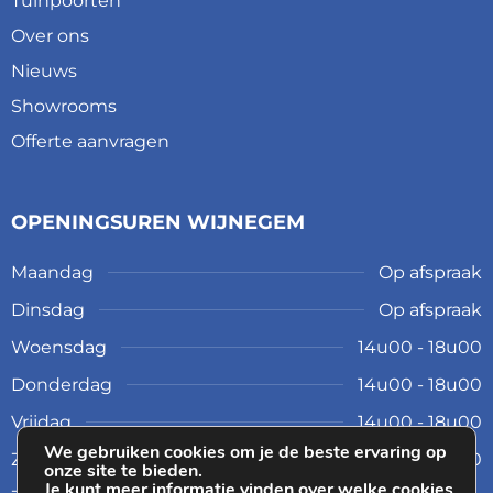
Tuinpoorten
Over ons
Nieuws
Showrooms
Offerte aanvragen
OPENINGSUREN WIJNEGEM
Maandag
Op afspraak
Dinsdag
Op afspraak
Woensdag
14u00 - 18u00
Donderdag
14u00 - 18u00
Vrijdag
14u00 - 18u00
We gebruiken cookies om je de beste ervaring op
Zaterdag
10u00 - 17u00
onze site te bieden.
Je kunt meer informatie vinden over welke cookies