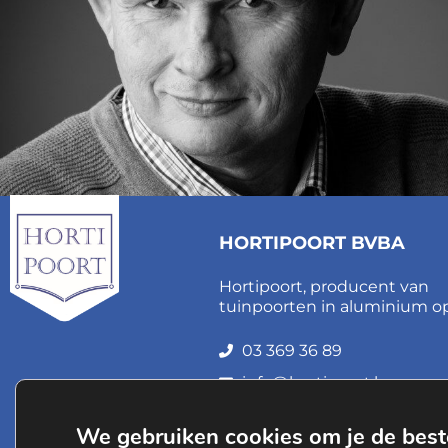
HORTIPOORT BVBA
Hortipoort, producent van
tuinpoorten in aluminium o
03 369 36 89
info@hortipoort.be
BTW BE 0839.547.569
We gebruiken cookies om je de best