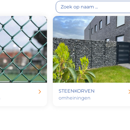
STEENKORVEN
n
omheiningen