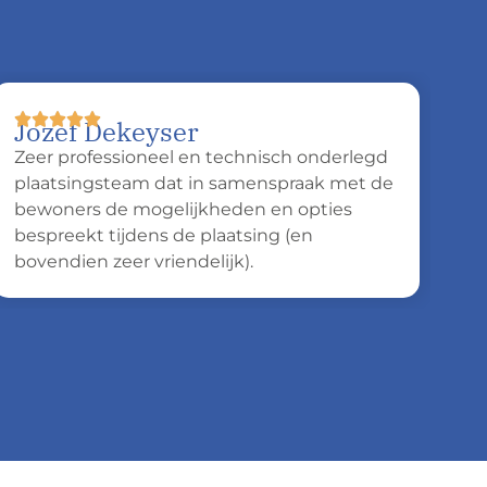
Jozef Dekeyser
A
Zeer professioneel en technisch onderlegd
He
plaatsingsteam dat in samenspraak met de
pe
bewoners de mogelijkheden en opties
hu
bespreekt tijdens de plaatsing (en
he
bovendien zeer vriendelijk).
vee