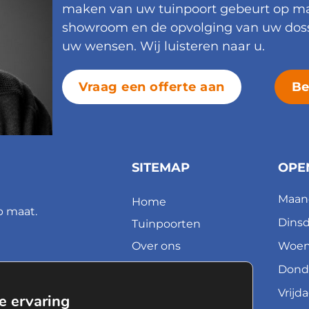
maken van uw tuinpoort gebeurt op maa
showroom en de opvolging van uw doss
uw wensen. Wij luisteren naar u.
Vraag een offerte aan
Be
SITEMAP
OPE
Maan
Home
p maat.
Dins
Tuinpoorten
Over ons
Woen
Nieuws
Dond
Showrooms
Vrijd
e ervaring