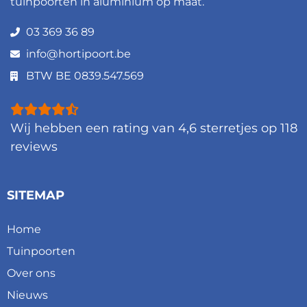
tuinpoorten in aluminium op maat.
03 369 36 89
info@hortipoort.be
BTW BE 0839.547.569
Wij hebben een rating van
4,6
sterretjes op
118
reviews
SITEMAP
Home
Tuinpoorten
Over ons
Nieuws