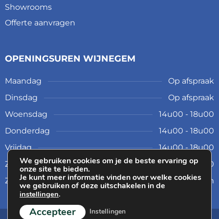
Showrooms
Offerte aanvragen
OPENINGSUREN WIJNEGEM
Maandag
Op afspraak
Dinsdag
Op afspraak
Woensdag
14u00 - 18u00
Donderdag
14u00 - 18u00
Vrijdag
14u00 - 18u00
We gebruiken cookies om je de beste ervaring op
Zaterdag
10u00 - 17u00
onze site te bieden.
Je kunt meer informatie vinden over welke cookies
Zondag
Gesloten
we gebruiken of deze uitschakelen in de
instellingen
.
Accepteer
Instellingen