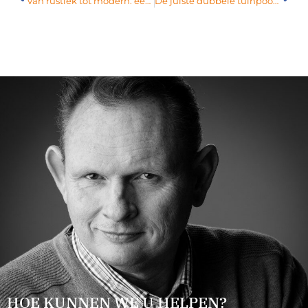
Van rustiek tot modern: een tuinpoortje voor ieders smaak
De juiste dubbele tuinpoort voor jouw tuin
HOE KUNNEN WE U HELPEN?