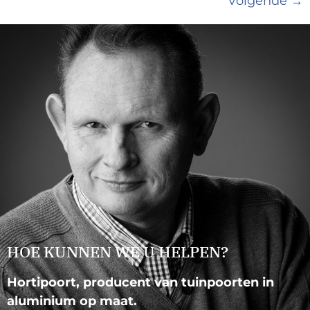
Volgende
→
HOE KUNNEN WE U HELPEN?
Hortipoort, producent van tuinpoorten in
aluminium op maat.