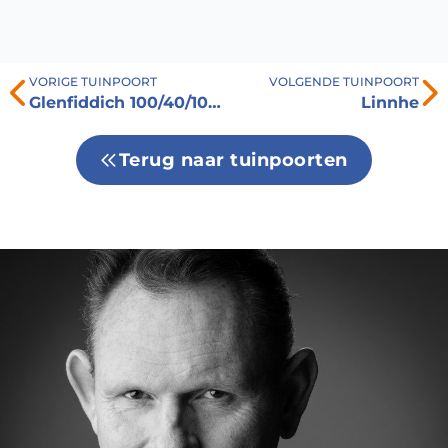
VORIGE TUINPOORT
VOLGENDE TUINPOORT
Glenfiddich 100/40/10 V
Linnhe
Terug naar tuinpoorten