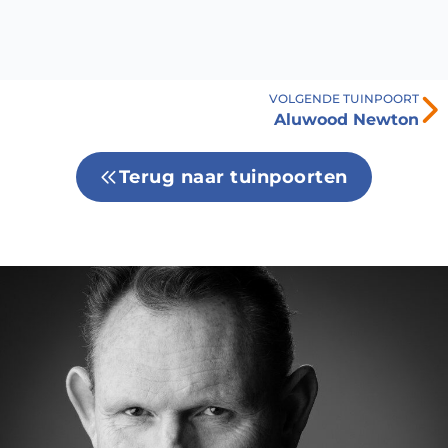
VOLGENDE TUINPOORT
Aluwood Newton
Terug naar tuinpoorten