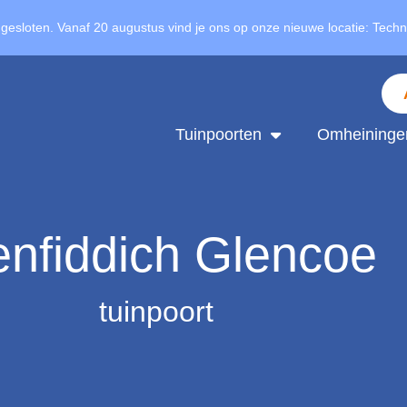
 gesloten. Vanaf 20 augustus vind je ons op onze nieuwe locatie: Tech
Tuinpoorten
Omheininge
enfiddich Glencoe
tuinpoort