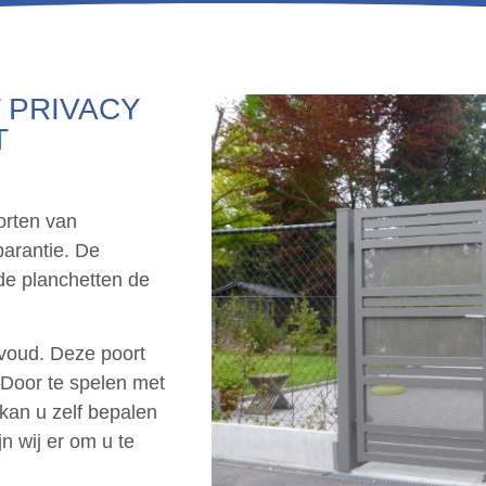
 PRIVACY
T
orten van
parantie. De
 de planchetten de
nvoud. Deze poort
 Door te spelen met
 kan u zelf bepalen
jn wij er om u te