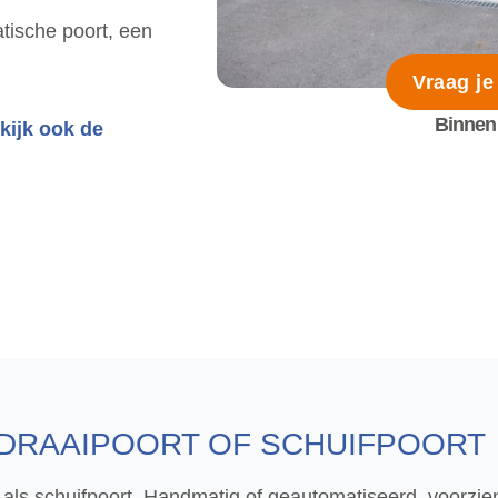
tische poort, een
Vraag je
Binnen 
kijk ook de
 DRAAIPOORT OF SCHUIFPOORT
 als schuifpoort. Handmatig of geautomatiseerd, voorzien