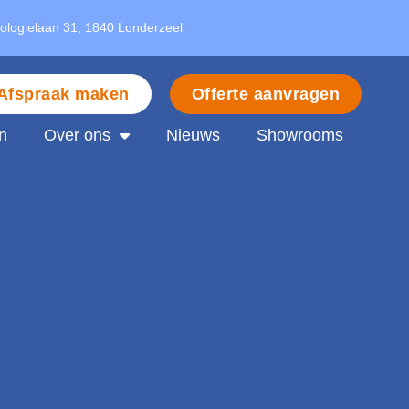
nologielaan 31, 1840 Londerzeel
Afspraak maken
Offerte aanvragen
n
Over ons
Nieuws
Showrooms