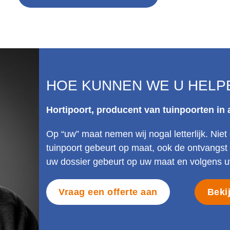
HOE KUNNEN WE U HELP
Hortipoort, producent van tuinpoorten in
Op “uw” maat nemen wij nogal letterlijk. Ni
tuinpoort gebeurt op maat, ook de ontvangs
uw dossier gebeurt op uw maat en volgens uw
Vraag een offerte aan
Beki