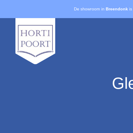
De showroom in
Breendonk
is
Gl