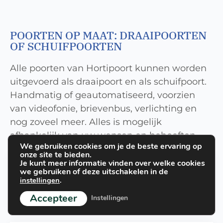
POORTEN OP MAAT: DRAAIPOORTEN
OF SCHUIFPOORTEN
Alle poorten van Hortipoort kunnen worden
uitgevoerd als draaipoort en als schuifpoort.
Handmatig of geautomatiseerd, voorzien
van videofonie, brievenbus, verlichting en
nog zoveel meer. Alles is mogelijk
afhankelijk van uw wensen en behoeften.
We gebruiken cookies om je de beste ervaring op
onze site te bieden.
Je kunt meer informatie vinden over welke cookies
DRAAIPOORT
we gebruiken of deze uitschakelen in de
instellingen
.
Wij maken van al onze poorten een draaipoort.
Accepteer
Instellingen